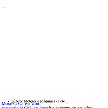
Motores a Gás em Araucária
combustão do GNV em Araucária
,
economia em Araucária
,