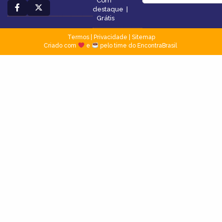
Com
destaque
|
Grátis
Termos
|
Privacidade
|
Sitemap
Criado com
e
pelo time do EncontraBrasil