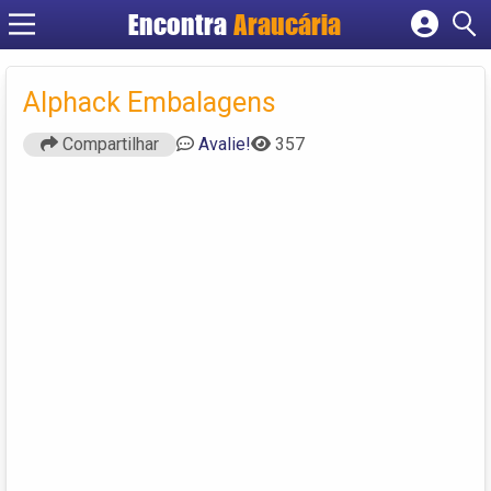
Encontra
Araucária
Cadastrar empresa
Fazer login
Alphack Embalagens
Criar conta
Compartilhar
Avalie!
357