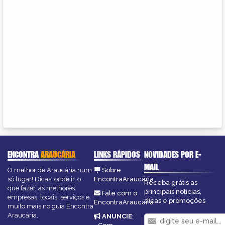
ENCONTRA
ARAUCÁRIA
LINKS RÁPIDOS
NOVIDADES POR E-
MAIL
O melhor de Araucária num
Sobre
só lugar! Dicas, onde ir, o
EncontraAraucária
Receba grátis as
que fazer, as melhores
principais notícias,
Fale com o
empresas, locais, serviços e
dicas e promoções
EncontraAraucária
muito mais no guia Encontra
Araucária.
ANUNCIE
: