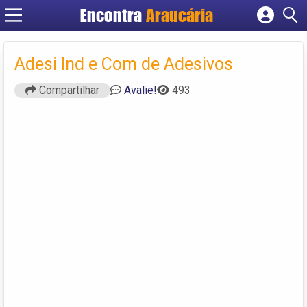
Encontra
Araucária
Cadastrar empresa
Fazer login
Adesi Ind e Com de Adesivos
Criar conta
Compartilhar
Avalie!
493