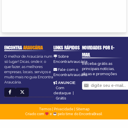
ENCONTRA
ARAUCÁRIA
LINKS RÁPIDOS
NOVIDADES POR E-
MAIL
O melhor de Araucária num
Sobre
só lugar! Dicas, onde ir, o
EncontraAraucária
Receba grátis as
que fazer, as melhores
principais notícias,
Fale com o
empresas, locais, serviços e
dicas e promoções
EncontraAraucária
muito mais no guia Encontra
Araucária.
ANUNCIE
:
Com
destaque
|
Grátis
Termos
|
Privacidade
|
Sitemap
Criado com
e
pelo time do EncontraBrasil