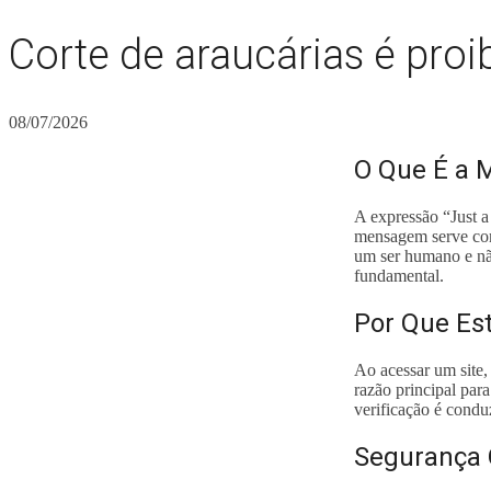
Corte de araucárias é pro
08/07/2026
O Que É a 
A expressão “Just 
mensagem serve como
um ser humano e não
fundamental.
Por Que E
Ao acessar um site
razão principal par
verificação é condu
Segurança 