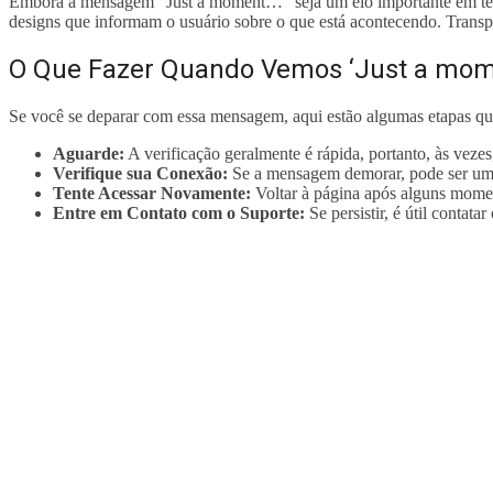
Embora a mensagem “Just a moment…” seja um elo importante em termo
designs que informam o usuário sobre o que está acontecendo. Transpar
O Que Fazer Quando Vemos ‘Just a mom
Se você se deparar com essa mensagem, aqui estão algumas etapas q
Aguarde:
A verificação geralmente é rápida, portanto, às vezes
Verifique sua Conexão:
Se a mensagem demorar, pode ser um s
Tente Acessar Novamente:
Voltar à página após alguns momen
Entre em Contato com o Suporte:
Se persistir, é útil contata