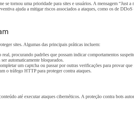
ine se tornou uma prioridade para sites e usuários. A mensagem “Just
entiva ajuda a mitigar riscos associados a ataques, como os de DDoS (D
ham
oteger sites. Algumas das principais práticas incluem:
 real, procurando padrões que possam indicar comportamentos suspeit
 ser automaticamente bloqueados.
ompletar um captcha ou passar por outras verificações para provar que 
ram o tráfego HTTP para proteger contra ataques.
r conteúdo até executar ataques cibernéticos. A proteção contra bots a