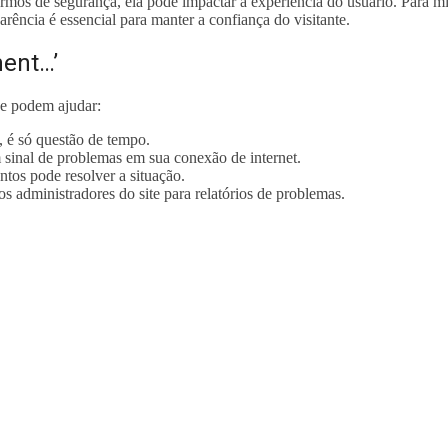
s de segurança, ela pode impactar a experiência do usuário. Para min
ência é essencial para manter a confiança do visitante.
ent…’
ue podem ajudar:
, é só questão de tempo.
inal de problemas em sua conexão de internet.
tos pode resolver a situação.
r os administradores do site para relatórios de problemas.