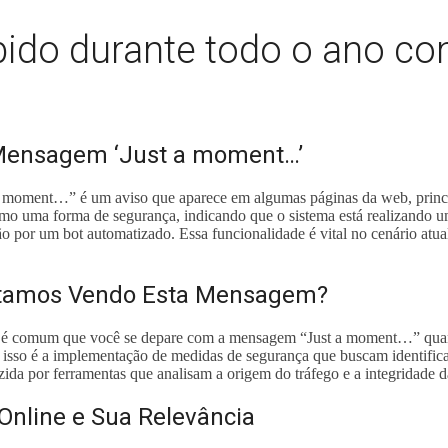
ibido durante todo o ano c
Mensagem ‘Just a moment…’
a moment…” é um aviso que aparece em algumas páginas da web, princip
 uma forma de segurança, indicando que o sistema está realizando uma v
 por um bot automatizado. Essa funcionalidade é vital no cenário atual 
stamos Vendo Esta Mensagem?
, é comum que você se depare com a mensagem “Just a moment…” quando 
a isso é a implementação de medidas de segurança que buscam identificar
zida por ferramentas que analisam a origem do tráfego e a integridade d
Online e Sua Relevância