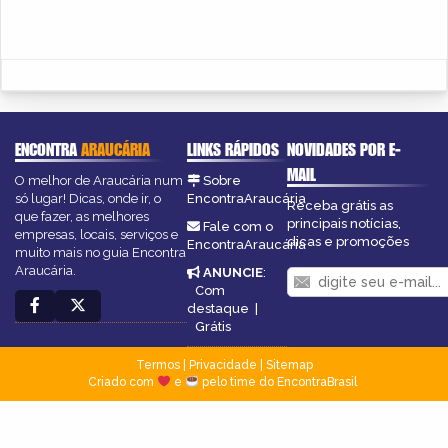
ENCONTRA
ARAUCÁRIA
LINKS RÁPIDOS
NOVIDADES POR E-
MAIL
O melhor de Araucária num
Sobre
só lugar! Dicas, onde ir, o
EncontraAraucária
Receba grátis as
que fazer, as melhores
principais notícias,
Fale com o
empresas, locais, serviços e
dicas e promoções
EncontraAraucária
muito mais no guia Encontra
Araucária.
ANUNCIE
:
Com
destaque
|
Grátis
Termos
|
Privacidade
|
Sitemap
Criado com
e
pelo time do EncontraBrasil