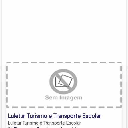
Luletur Turismo e Transporte Escolar
Luletur Turismo e Transporte Escolar