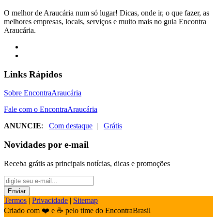
O melhor de Araucária num só lugar! Dicas, onde ir, o que fazer, as
melhores empresas, locais, serviços e muito mais no guia Encontra
Araucária.
Links Rápidos
Sobre EncontraAraucária
Fale com o EncontraAraucária
ANUNCIE
:
Com destaque
|
Grátis
Novidades por e-mail
Receba grátis as principais notícias, dicas e promoções
Termos
|
Privacidade
|
Sitemap
Criado com ❤️ e ☕ pelo time do EncontraBrasil