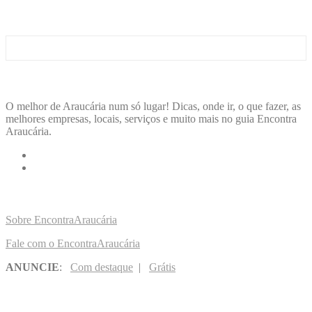
ENCONTRA
ARAUCÁRIA
O melhor de Araucária num só lugar! Dicas, onde ir, o que fazer, as
melhores empresas, locais, serviços e muito mais no guia Encontra
Araucária.
LINKS RÁPIDOS
Sobre EncontraAraucária
Fale com o EncontraAraucária
ANUNCIE
:
Com destaque
|
Grátis
NOVIDADES POR E-MAIL