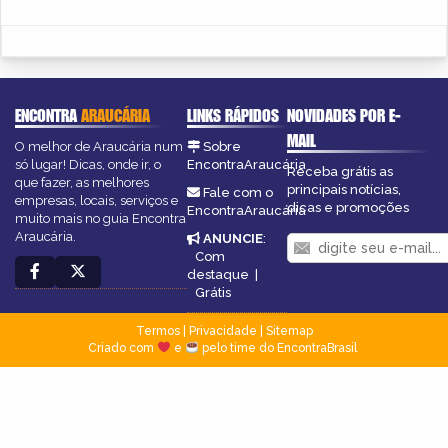
ENCONTRA
ARAUCÁRIA
LINKS RÁPIDOS
NOVIDADES POR E-
MAIL
O melhor de Araucária num
Sobre
só lugar! Dicas, onde ir, o
EncontraAraucária
Receba grátis as
que fazer, as melhores
principais notícias,
Fale com o
empresas, locais, serviços e
dicas e promoções
EncontraAraucária
muito mais no guia Encontra
Araucária.
ANUNCIE
:
Com
destaque
|
Grátis
Termos
|
Privacidade
|
Sitemap
Criado com
e
pelo time do EncontraBrasil