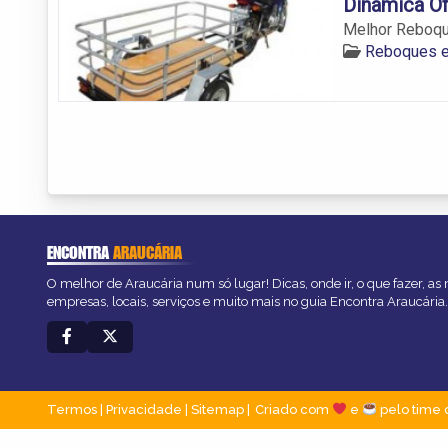
Dinâmica Of
Melhor Reboqu
Reboques e 
ENCONTRA
ARAUCÁRIA
O melhor de Araucária num só lugar! Dicas, onde ir, o que fazer, as
empresas, locais, serviços e muito mais no guia Encontra Araucária.
Termos
|
Privacidade
|
Sitemap
Criado com
e
pelo time 