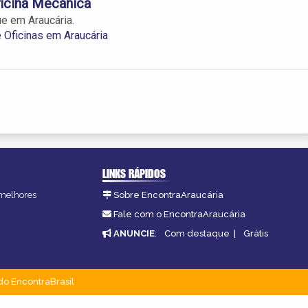
icina Mecânica
e em Araucária.
Oficinas em Araucária
LINKS RÁPIDOS
 melhores
Sobre EncontraAraucária
Fale com o EncontraAraucária
ANUNCIE
:
Com destaque
|
Grátis
do EncontraBrasil