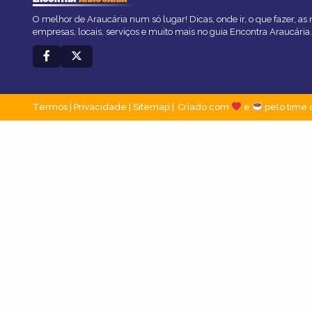
O melhor de Araucária num só lugar! Dicas, onde ir, o que fazer, as
empresas, locais, serviços e muito mais no guia Encontra Araucária.
Termos
|
Privacidade
|
Sitemap
Criado com
e
pelo time 