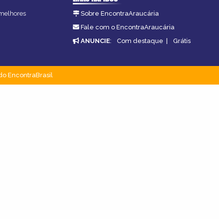
 melhores
Sobre EncontraAraucária
Fale com o EncontraAraucária
ANUNCIE
:
Com destaque
|
Grátis
do EncontraBrasil