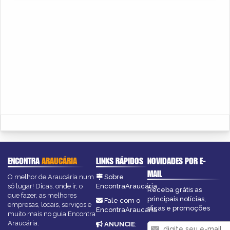
ENCONTRA
ARAUCÁRIA
LINKS RÁPIDOS
NOVIDADES POR E-
MAIL
O melhor de Araucária num
Sobre
só lugar! Dicas, onde ir, o
EncontraAraucária
Receba grátis as
que fazer, as melhores
principais notícias,
Fale com o
empresas, locais, serviços e
dicas e promoções
EncontraAraucária
muito mais no guia Encontra
Araucária.
ANUNCIE
: