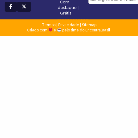
Com
destaque
|
Grátis
Termos
|
Privacidade
|
Sitemap
Criado com
e
pelo time do EncontraBrasil