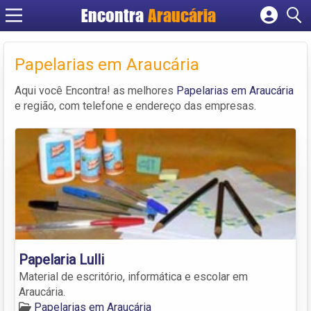
Encontra
Araucária
Cadastrar empresa
Fazer login
Papelarias em Araucária
Criar conta
Aqui você Encontra! as melhores
Papelarias em Araucária
e região, com telefone e endereço das empresas.
Papelaria Lulli
Material de escritório, informática e escolar em
Araucária.
Papelarias em Araucária