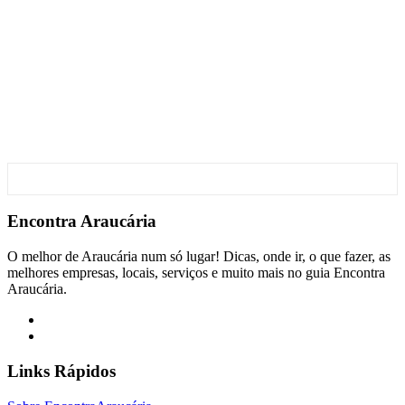
Encontra
Araucária
O melhor de Araucária num só lugar! Dicas, onde ir, o que fazer, as
melhores empresas, locais, serviços e muito mais no guia Encontra
Araucária.
Links Rápidos