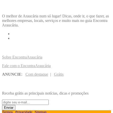
ENCONTRA
ARAUCÁRIA
O melhor de Araucária num só lugar! Dicas, onde ir, o que fazer, as
melhores empresas, locais, serviços e muito mais no guia Encontra
Araucária.
LINKS RÁPIDOS
Sobre EncontraAraucária
Fale com o EncontraAraucária
ANUNCIE
:
Com destaque
|
Grátis
NOVIDADES POR E-MAIL
Receba grátis as principais notícias, dicas e promoções
Termos
|
Privacidade
|
Sitemap