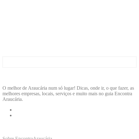
ENCONTRA
ARAUCÁRIA
O melhor de Araucária num só lugar! Dicas, onde ir, o que fazer, as
melhores empresas, locais, serviços e muito mais no guia Encontra
Araucária.
LINKS RÁPIDOS
Sobre EncontraAraucária