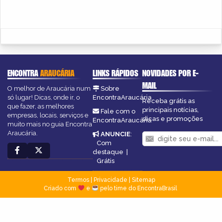
ENCONTRA
ARAUCÁRIA
LINKS RÁPIDOS
NOVIDADES POR E-
MAIL
O melhor de Araucária num
Sobre
só lugar! Dicas, onde ir, o
EncontraAraucária
Receba grátis as
que fazer, as melhores
principais notícias,
Fale com o
empresas, locais, serviços e
dicas e promoções
EncontraAraucária
muito mais no guia Encontra
Araucária.
ANUNCIE
:
Com
destaque
|
Grátis
Termos
|
Privacidade
|
Sitemap
Criado com
e
pelo time do EncontraBrasil