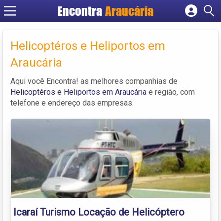
Encontra
Araucária
Cadastrar empresa
Fazer login
Helicoptéros e Heliportos em
Criar conta
Araucária
Aqui você Encontra! as melhores companhias de
Helicoptéros e Heliportos em Araucária
e região, com
telefone e endereço das empresas.
Icaraí Turismo Locação de Helicóptero