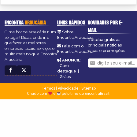
ENCONTRA
ARAUCÁRIA
LINKS RÁPIDOS
NOVIDADES POR E-
MAIL
O melhor de Araucária num
Sobre
só lugar! Dicas, onde ir, o
EncontraAraucária
Receba grátis as
que fazer, as melhores
principais notícias,
Fale com o
empresas, locais, serviços e
dicas e promoções
EncontraAraucária
muito mais no guia Encontra
Araucária.
ANUNCIE
:
Com
destaque
|
Grátis
Termos
|
Privacidade
|
Sitemap
Criado com
e
pelo time do EncontraBrasil