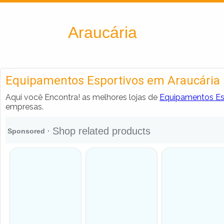
Encontra
Araucária
Equipamentos Esportivos em Araucária
Aqui você Encontra! as melhores lojas de
Equipamentos Es
empresas.