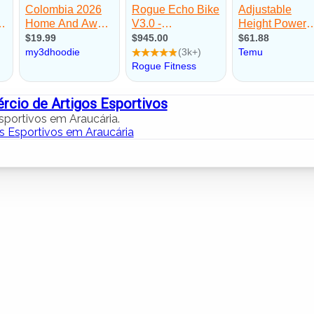
rcio de Artigos Esportivos
portivos em Araucária.
 Esportivos em Araucária