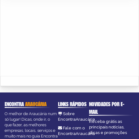
ENCONTRA
ARAUCÁRIA
LINKS RÁPIDOS
NOVIDADES POR E-
MAIL
O melhor de Araucária num
Sobre
só lugar! Dicas, onde ir, o
EncontraAraucária
Receba grátis as
que fazer, as melhores
principais notícias,
Fale com o
empresas, locais, serviços e
dicas e promoções
EncontraAraucária
muito mais no guia Encontra