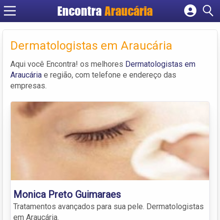
Encontra
Araucária
Cadastrar empresa
Fazer login
Dermatologistas em Araucária
Criar conta
Aqui você Encontra! os melhores
Dermatologistas em
Araucária
e região, com telefone e endereço das
empresas.
Monica Preto Guimaraes
Tratamentos avançados para sua pele. Dermatologistas
em Araucária.