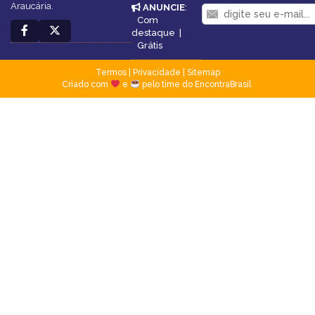
Araucária.
ANUNCIE
:
Com
destaque
|
Grátis
Termos
|
Privacidade
|
Sitemap
Criado com
e
pelo time do EncontraBrasil