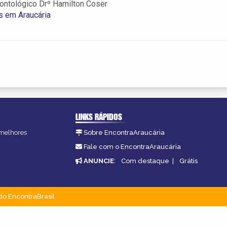
ontológico Drº Hamilton Coser
s em Araucária
LINKS RÁPIDOS
 melhores
Sobre EncontraAraucária
Fale com o EncontraAraucária
ANUNCIE
:
Com destaque
|
Grátis
do EncontraBrasil