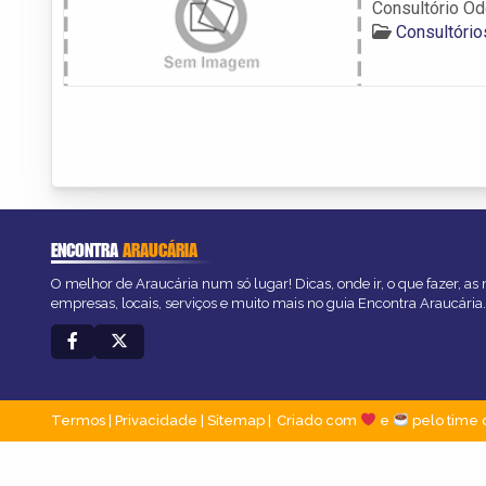
Consultório Od
Consultório
ENCONTRA
ARAUCÁRIA
O melhor de Araucária num só lugar! Dicas, onde ir, o que fazer, as
empresas, locais, serviços e muito mais no guia Encontra Araucária.
Termos
|
Privacidade
|
Sitemap
Criado com
e
pelo time 