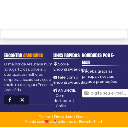
ENCONTRA
ARAUCÁRIA
LINKS RÁPIDOS
NOVIDADES POR E-
MAIL
O melhor de Araucária num
Sobre
só lugar! Dicas, onde ir, o
EncontraAraucária
Receba grátis as
que fazer, as melhores
principais notícias,
Fale com o
empresas, locais, serviços e
dicas e promoções
EncontraAraucária
muito mais no guia Encontra
Araucária.
ANUNCIE
:
Com
destaque
|
Grátis
Termos
|
Privacidade
|
Sitemap
Criado com
e
pelo time do EncontraBrasil