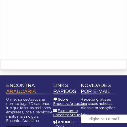
ENCONTRA
LINKS
NOVIDADES
ARAUCÁRIA
RÁPIDOS
POR E-MAIL
O melhor de Araucária
Sobre
Receba grátis as
num só lugar! Dicas, onde
EncontraAraucária
principais notícias,
ir, o que fazer, as melhores
dicas e promoções
Fale com o
empresas, locais, serviços e
EncontraAraucária
muito mais no guia
Encontra Araucária.
ANUNCIE
:
Com