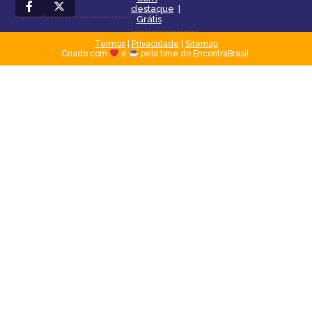
destaque
|
Grátis
Termos
|
Privacidade
|
Sitemap
Criado com
e
pelo time do EncontraBrasil