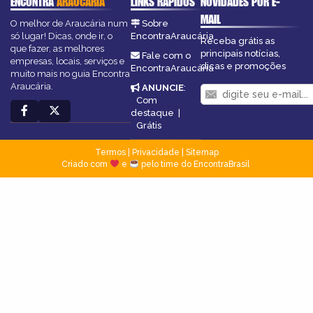
ENCONTRA
ARAUCÁRIA
LINKS RÁPIDOS
NOVIDADES POR E-
MAIL
O melhor de Araucária num
Sobre
só lugar! Dicas, onde ir, o
EncontraAraucária
Receba grátis as
que fazer, as melhores
principais notícias,
Fale com o
empresas, locais, serviços e
dicas e promoções
EncontraAraucária
muito mais no guia Encontra
Araucária.
ANUNCIE
:
Com
destaque
|
Grátis
Termos
|
Privacidade
|
Sitemap
Criado com
e
pelo time do EncontraBrasil