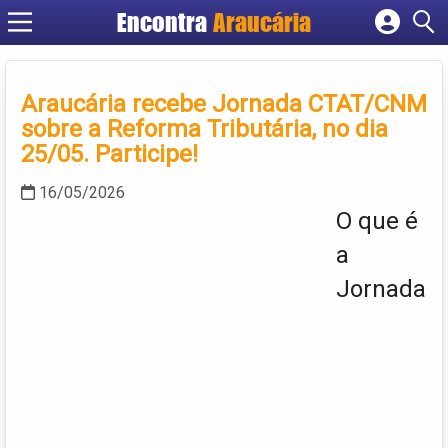
Encontra
Araucária
Cadastrar empresa
Fazer login
Araucária recebe Jornada CTAT/CNM
Criar conta
sobre a Reforma Tributária, no dia
25/05. Participe!
16/05/2026
O que é
a
Jornada