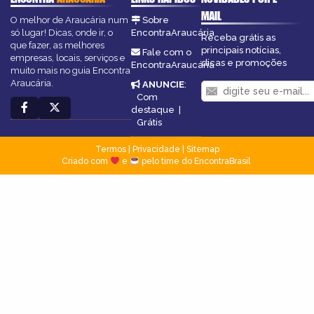
MAIL
O melhor de Araucária num
Sobre
só lugar! Dicas, onde ir, o
EncontraAraucária
Receba grátis as
que fazer, as melhores
principais notícias,
Fale com o
empresas, locais, serviços e
dicas e promoções
EncontraAraucária
muito mais no guia Encontra
Araucária.
ANUNCIE
:
Com
destaque
|
Grátis
Termos
|
Privacidade
|
Sitemap
Criado com
e
pelo time do EncontraBrasil