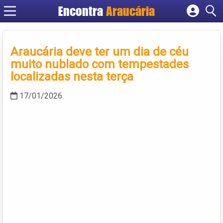
Encontra
Araucária
Cadastrar empresa
Fazer login
Araucária deve ter um dia de céu
Criar conta
muito nublado com tempestades
localizadas nesta terça
17/01/2026