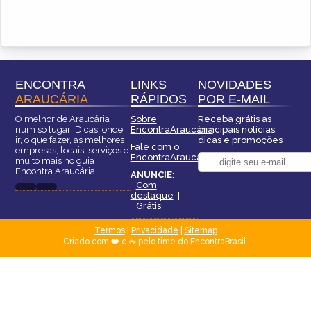
ENCONTRA
LINKS
NOVIDADES
ARAUCÁRIA
RÁPIDOS
POR E-MAIL
O melhor de Araucária
Sobre
Receba grátis as
num só lugar! Dicas, onde
EncontraAraucária
principais notícias,
ir, o que fazer, as melhores
dicas e promoções
Fale com o
empresas, locais, serviços e
EncontraAraucária
muito mais no guia
Encontra Araucária.
ANUNCIE
:
Com
destaque
|
Grátis
Termos
|
Privacidade
|
Sitemap
Criado com ❤️ e ☕ pelo time do EncontraBrasil