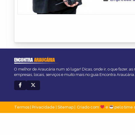
ENCONTRA
ARAUCÁRIA
O melhor de Araucária num só lugar! Dicas, onde ir, o que fazer, as
empresas, locais, serviços e muito mais no guia Encontra Araucária.
Termos
|
Privacidade
|
Sitemap
Criado com
e
pelo time 