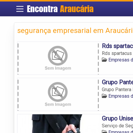
Encontra
Araucária
segurança empresarial em Araucár
Rds spartac
Rds spartacus
Empresas d
Grupo Pant
Grupo Pantera
Empresas d
Grupo Unis
Serviço de Seg
Empresas d