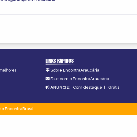
LINKS RÁPIDOS
 melhores
Sobre EncontraAraucária
Fale com o EncontraAraucária
ANUNCIE
:
Com destaque
|
Grátis
do EncontraBrasil