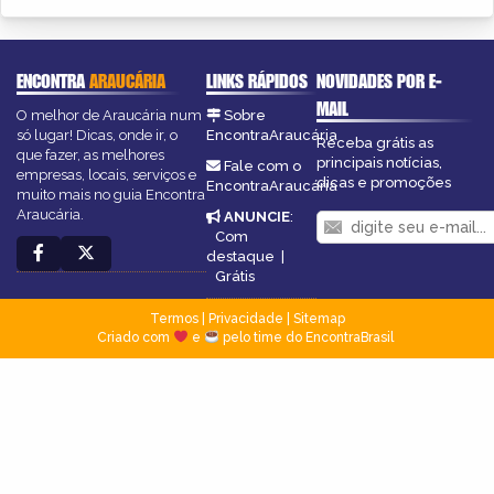
ENCONTRA
ARAUCÁRIA
LINKS RÁPIDOS
NOVIDADES POR E-
MAIL
O melhor de Araucária num
Sobre
só lugar! Dicas, onde ir, o
EncontraAraucária
Receba grátis as
que fazer, as melhores
principais notícias,
Fale com o
empresas, locais, serviços e
dicas e promoções
EncontraAraucária
muito mais no guia Encontra
Araucária.
ANUNCIE
:
Com
destaque
|
Grátis
Termos
|
Privacidade
|
Sitemap
Criado com
e
pelo time do EncontraBrasil