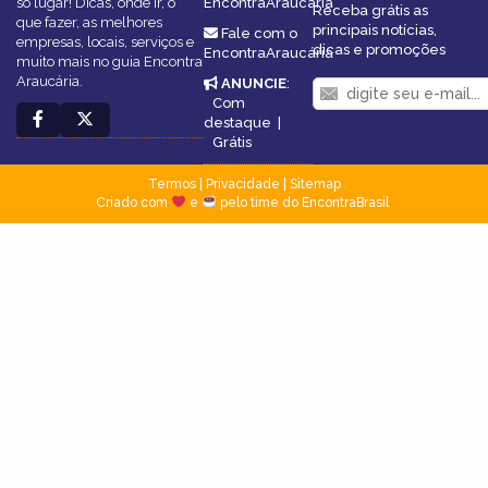
só lugar! Dicas, onde ir, o
EncontraAraucária
Receba grátis as
que fazer, as melhores
principais notícias,
Fale com o
empresas, locais, serviços e
dicas e promoções
EncontraAraucária
muito mais no guia Encontra
Araucária.
ANUNCIE
:
Com
destaque
|
Grátis
Termos
|
Privacidade
|
Sitemap
Criado com
e
pelo time do EncontraBrasil