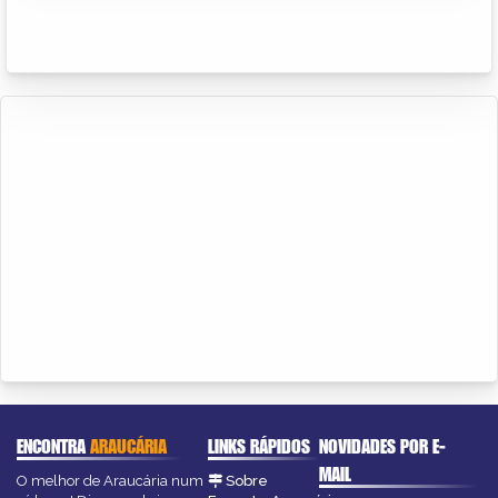
ENCONTRA
ARAUCÁRIA
LINKS RÁPIDOS
NOVIDADES POR E-
MAIL
O melhor de Araucária num
Sobre