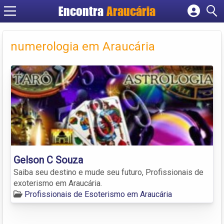
Encontra
Araucária
Cadastrar empresa
Fazer login
numerologia em Araucária
Criar conta
Gelson C Souza
Saiba seu destino e mude seu futuro, Profissionais de
exoterismo em Araucária.
Profissionais de Esoterismo em Araucária