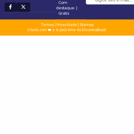
Com
destaque
|
Grátis
Termos
|
Privacidade
|
Sitemap
Criado com ❤️ e ☕ pelo time do EncontraBrasil