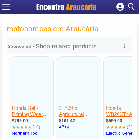
Encontra
Araucária
Cadastrar empresa
Fazer login
motobombas em Araucária
Criar conta