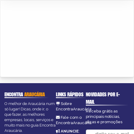
ENCONTRA
ARAUCÁRIA
LINKS RÁPIDOS
NOVIDADES POR E-
MAIL
O melhor de Araucária num
Sobre
só lugar! Dicas, onde ir, o
EncontraAraucária
Receba grátis as
que fazer, as melhores
principais notícias,
Fale com o
empresas, locais, serviços e
dicas e promoções
EncontraAraucária
muito mais no guia Encontra
Araucária.
ANUNCIE
: