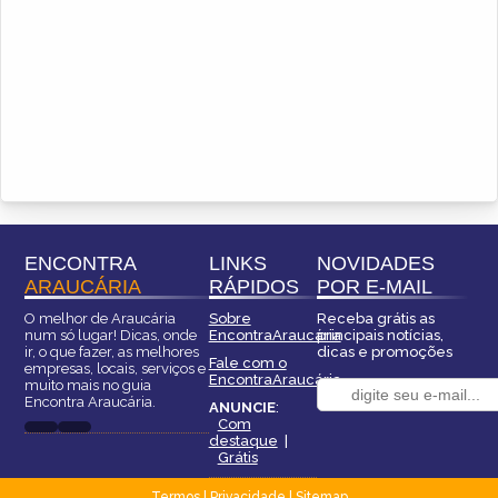
ENCONTRA
LINKS
NOVIDADES
ARAUCÁRIA
RÁPIDOS
POR E-MAIL
O melhor de Araucária
Sobre
Receba grátis as
num só lugar! Dicas, onde
EncontraAraucária
principais notícias,
ir, o que fazer, as melhores
dicas e promoções
Fale com o
empresas, locais, serviços e
EncontraAraucária
muito mais no guia
Encontra Araucária.
ANUNCIE
:
Com
destaque
|
Grátis
Termos
|
Privacidade
|
Sitemap