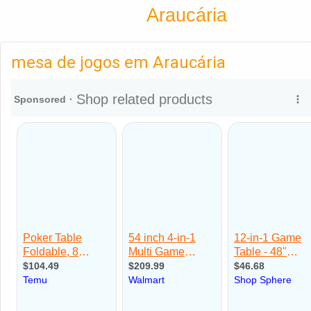
Encontra
Araucária
Cadastrar empresa
Fazer login
mesa de jogos em Araucária
Criar conta