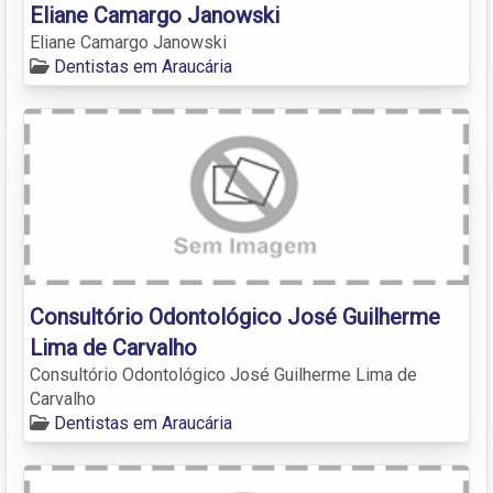
Eliane Camargo Janowski
Eliane Camargo Janowski
Dentistas em Araucária
Consultório Odontológico José Guilherme
Lima de Carvalho
Consultório Odontológico José Guilherme Lima de
Carvalho
Dentistas em Araucária