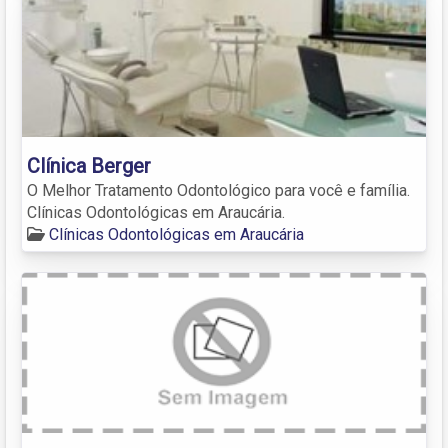
Clínica Berger
O Melhor Tratamento Odontológico para você e família.
Clínicas Odontológicas em Araucária.
Clínicas Odontológicas em Araucária