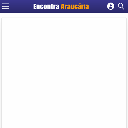
Encontra
Araucária
Cadastrar empresa
Fazer login
Criar conta