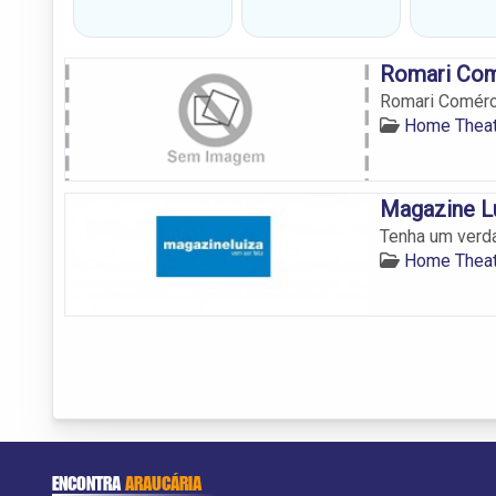
Romari Com
Romari Comérci
Home Theat
Magazine L
Tenha um verda
Home Theat
ENCONTRA
ARAUCÁRIA