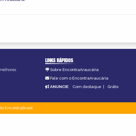
LINKS RÁPIDOS
 melhores
Sobre EncontraAraucária
Fale com o EncontraAraucária
ANUNCIE
:
Com destaque
|
Grátis
do EncontraBrasil