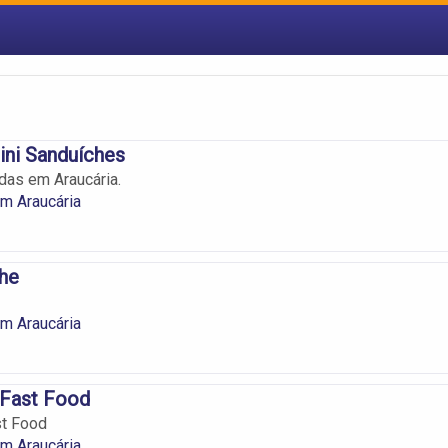
ini Sanduíches
das em Araucária.
m Araucária
he
m Araucária
 Fast Food
st Food
m Araucária