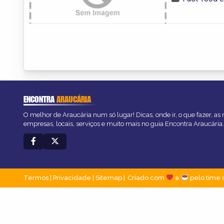
ENCONTRA
ARAUCÁRIA
O melhor de Araucária num só lugar! Dicas, onde ir, o que fazer, as
empresas, locais, serviços e muito mais no guia Encontra Araucária.
Termos
|
Privacidade
|
Sitemap
Criado com
e
pelo time 