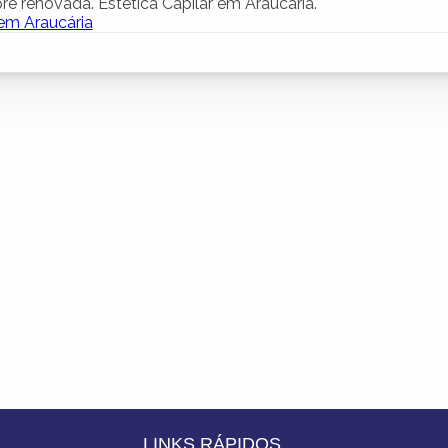
e renovada. Estética Capilar em Araucária.
 em Araucária
LINKS RÁPIDOS