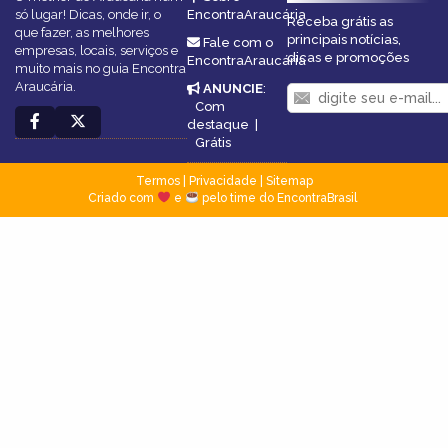
só lugar! Dicas, onde ir, o
EncontraAraucária
Receba grátis as
que fazer, as melhores
principais notícias,
Fale com o
empresas, locais, serviços e
dicas e promoções
EncontraAraucária
muito mais no guia Encontra
Araucária.
ANUNCIE
:
Com
destaque
|
Grátis
Termos
|
Privacidade
|
Sitemap
Criado com
e
pelo time do EncontraBrasil